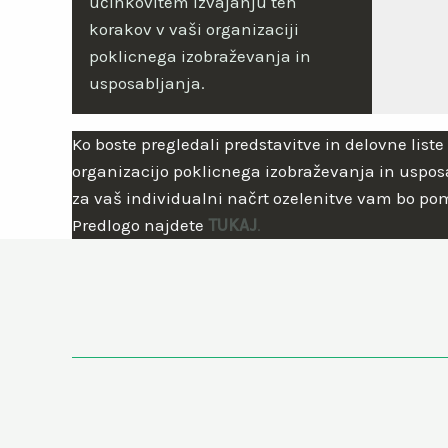
učinkovitem izvajanju teh
korakov v vaši organizaciji
poklicnega izobraževanja in
usposabljanja.
Ko boste pregledali predstavitve in delovne liste 
organizacijo poklicnega izobraževanja in usposab
za vaš individualni načrt ozelenitve vam bo pom
Predlogo najdete
TUKAJ
.