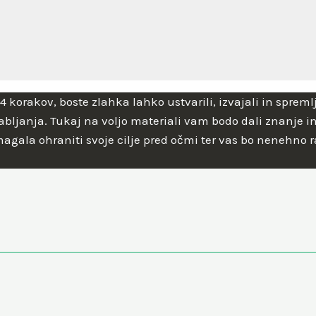
4 korakov, boste zlahka lahko ustvarili, izvajali in spreml
ljanja. Tukaj na voljo materiali vam bodo dali znanje in 
agala ohraniti svoje cilje pred očmi ter vas bo nenehno 