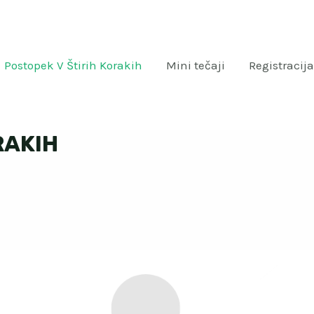
Postopek V Štirih Korakih
Mini tečaji
Registracija
RAKIH