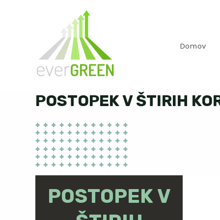
Skip
to
content
Domov
POSTOPEK V ŠTIRIH KO
POSTOPEK V