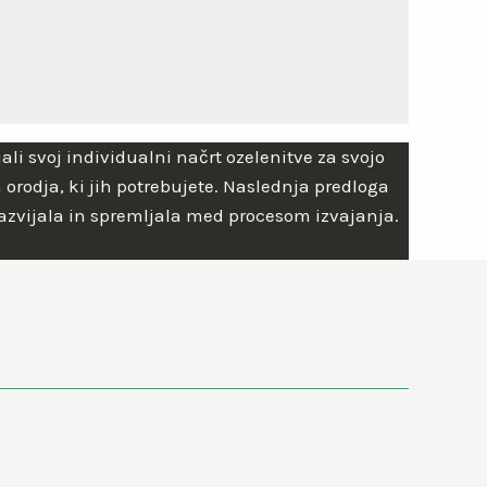
jali svoj individualni načrt ozelenitve za svojo
orodja, ki jih potrebujete. Naslednja predloga
razvijala in spremljala med procesom izvajanja.